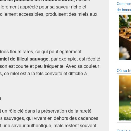
Comment 
lièrement apprécié pour sa saveur riche et
de bonne
icilement accessibles, produisent des miels aux
ines fleurs rares, ce qui peut également
miel de tilleul sauvage
, par exemple, est récolté
raison est courte et peu fréquente. Avec sa couleur
Où se tr
, ce miel est à la fois convoité et difficile à
n
un rôle clé dans la préservation de la rareté
les sauvages, qui vivent en dehors des cadences
t une saveur authentique, mais restent souvent
Quelle p