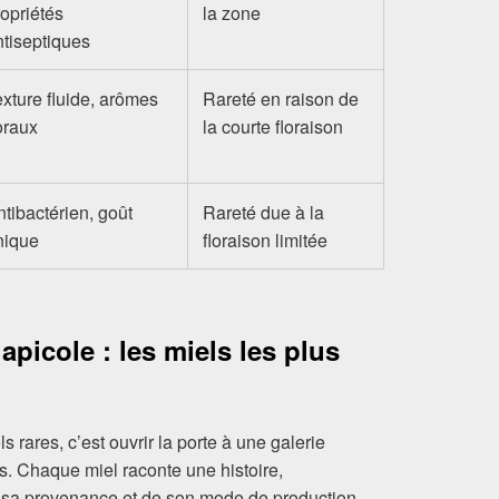
ropriétés
la zone
ntiseptiques
exture fluide, arômes
Rareté en raison de
loraux
la courte floraison
ntibactérien, goût
Rareté due à la
nique
floraison limitée
picole : les miels les plus
rares, c’est ouvrir la porte à une galerie
s. Chaque miel raconte une histoire,
 sa provenance et de son mode de production.