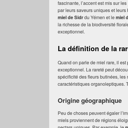
fascinante, l’accent est mis sur le
par leurs saveurs uniques et leurs h
miel de Sidr
du Yémen et le
miel 
la richesse de la biodiversité flora
exceptionnel.
La définition de la ra
Quand on parle de miel rare, il es
exceptionnel. La rareté peut découl
spécificité des fleurs butinées, l
caractéristiques organoleptiques. T
Origine géographique
Peu de choses peuvent égaler l’impa
miels proviennent de régions éloig
nectars uniques. Par exemple, le
m