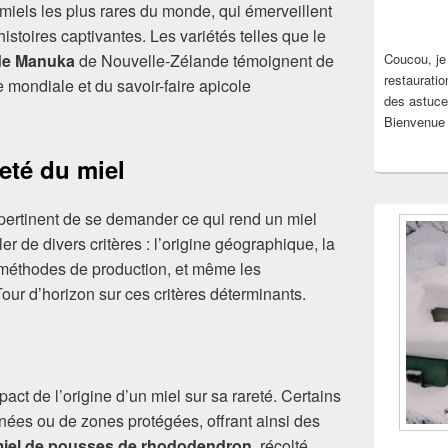
s miels les plus rares du monde, qui émerveillent
istoires captivantes. Les variétés telles que le
de Manuka
de Nouvelle-Zélande témoignent de
Coucou, je
restauratio
le mondiale et du savoir-faire apicole
des astuce
Bienvenue 
reté du miel
t pertinent de se demander ce qui rend un miel
er de divers critères : l’origine géographique, la
es méthodes de production, et même les
our d’horizon sur ces critères déterminants.
ct de l’origine d’un miel sur sa rareté. Certains
nées ou de zones protégées, offrant ainsi des
iel de pousses de rhododendron
, récolté