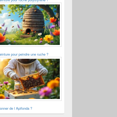
einture pour peindre une ruche ?
onner de l Apifonda ?