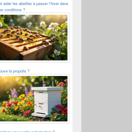
aider les abeilles à passer l’hiver dans
s conditions ?
ouve la propolis ?
einture pour ruche polystyrène ?