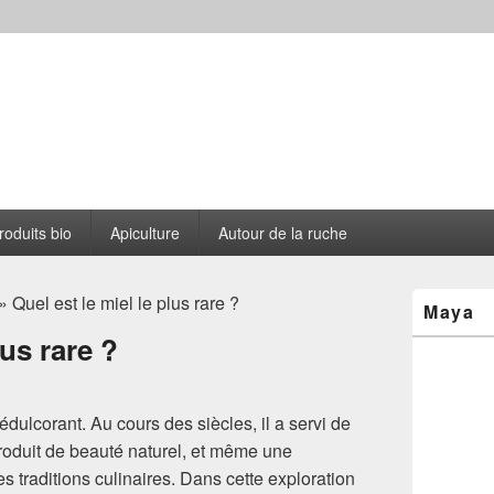
s le Cantou
roduits bio
Apiculture
Autour de la ruche
Zone
» Quel est le miel le plus rare ?
Maya
principale
de
lus rare ?
widget
pour
la
barre
édulcorant. Au cours des siècles, il a servi de
latérale
produit de beauté naturel, et même une
 traditions culinaires. Dans cette exploration