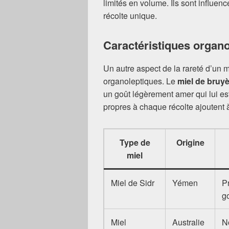
limités en volume. Ils sont influen
récolte unique.
Caractéristiques organ
Un autre aspect de la rareté d’un m
organoleptiques. Le
miel de bruy
un goût légèrement amer qui lui es
propres à chaque récolte ajoutent à l
Type de
Origine
miel
Miel de Sidr
Yémen
P
g
Miel
Australie
N