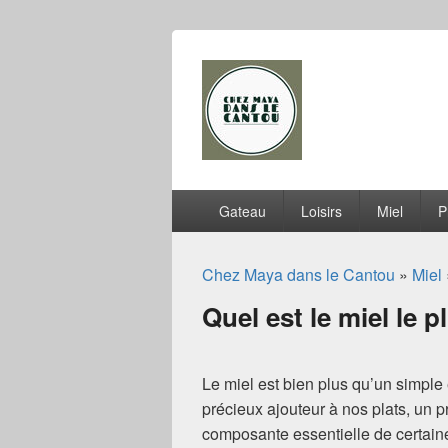
Chez Maya dan
Menu
Gateau
Loisirs
Miel
P
principal
Chez Maya dans le Cantou
»
Miel
Quel est le miel le p
Le miel est bien plus qu’un simple 
précieux ajouteur à nos plats, un 
composante essentielle de certaines