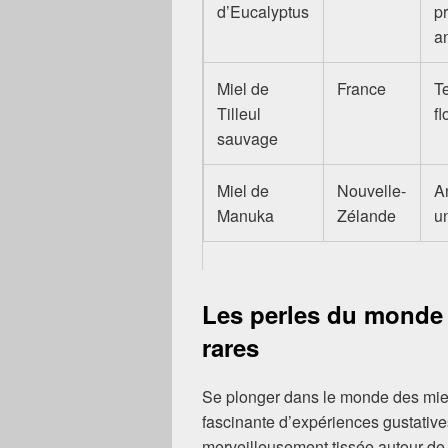
d’Eucalyptus
p
a
Miel de
France
T
Tilleul
f
sauvage
Miel de
Nouvelle-
A
Manuka
Zélande
u
Les perles du monde a
rares
Se plonger dans le monde des miels 
fascinante d’expériences gustative
merveilleusement tissée autour de