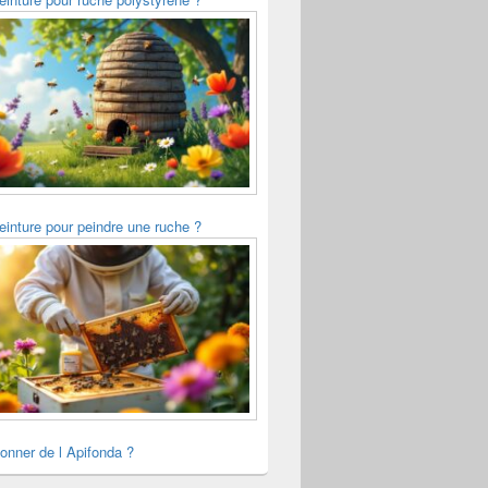
einture pour peindre une ruche ?
onner de l Apifonda ?