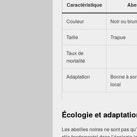
Caractéristique
Abei
Couleur
Noir ou bru
Taille
Trapue
Taux de
mortalité
Adaptation
Bonne à so
local
Écologie et adaptation
Les abeilles noires ne sont pas qu’
rôle fondamental dans l’écologie l