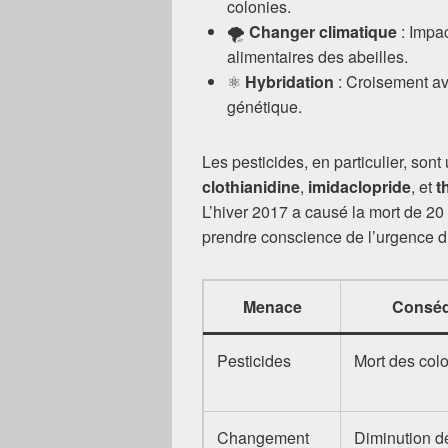
colonies.
🌪️
Changer climatique
: Impac
alimentaires des abeilles.
⚛️
Hybridation
: Croisement ave
génétique.
Les pesticides, en particulier, so
clothianidine
,
imidaclopride
, et
t
L’hiver 2017 a causé la mort de 20
prendre conscience de l’urgence d
Menace
Consé
Pesticides
Mort des col
Changement
Diminution d