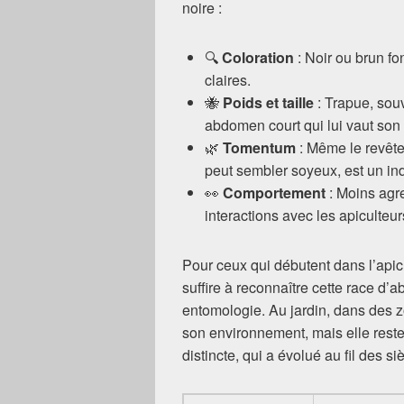
noire :
🔍
Coloration
: Noir ou brun f
claires.
🐝
Poids et taille
: Trapue, sou
abdomen court qui lui vaut so
🌿
Tomentum
: Même le revête
peut sembler soyeux, est un ind
👀
Comportement
: Moins agr
interactions avec les apiculteur
Pour ceux qui débutent dans l’apic
suffire à reconnaître cette race d’
entomologie. Au jardin, dans des z
son environnement, mais elle rest
distincte, qui a évolué au fil des s