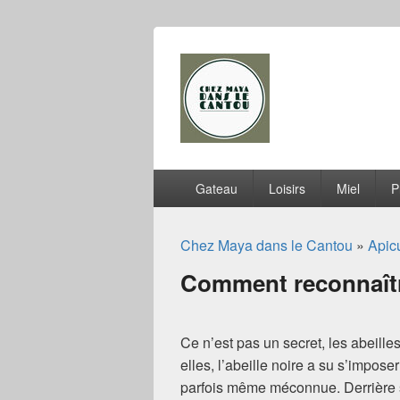
Chez Maya dan
Menu
Gateau
Loisirs
Miel
P
principal
Chez Maya dans le Cantou
»
Apicu
Comment reconnaître
Ce n’est pas un secret, les abeille
elles, l’abeille noire a su s’impos
parfois même méconnue. Derrière 