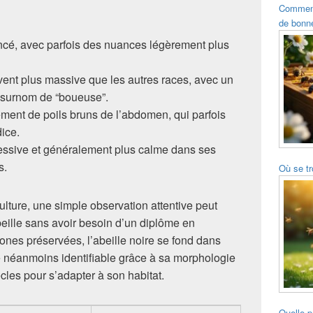
Comment 
de bonne
oncé, avec parfois des nuances légèrement plus
vent plus massive que les autres races, avec un
n surnom de “boueuse”.
ment de poils bruns de l’abdomen, qui parfois
ice.
essive et généralement plus calme dans ses
s.
Où se tr
ulture, une simple observation attentive peut
abeille sans avoir besoin d’un diplôme en
ones préservées, l’abeille noire se fond dans
e néanmoins identifiable grâce à sa morphologie
iècles pour s’adapter à son habitat.
Quelle p