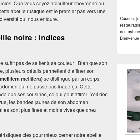
laircies. Que vous soyez apiculteur chevronné ou
cette abeille rustique est le premier pas vers une
iversité qui nous entoure.
Coucou, je
restauratio
des astuce
ille noire : indices
Bienvenue 
ne suffit pas de se fier à sa couleur ! Bien que son
plusieurs détails permettent d’affiner son
mellifera mellifera)
se distingue par un corps
 abdomen qui ne passe pas inaperçu. Cette
e que ses cousines, ce qui peut attirer l’œil des
e vue, les bandes jaunes de son abdomen
lles sont plus fines et moins vives que chez
istiques clés pour mieux cerner notre abeille