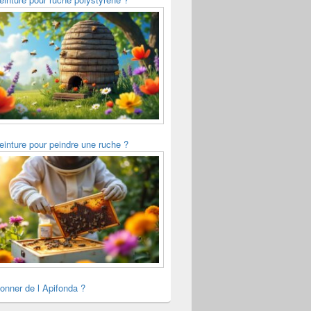
einture pour peindre une ruche ?
onner de l Apifonda ?