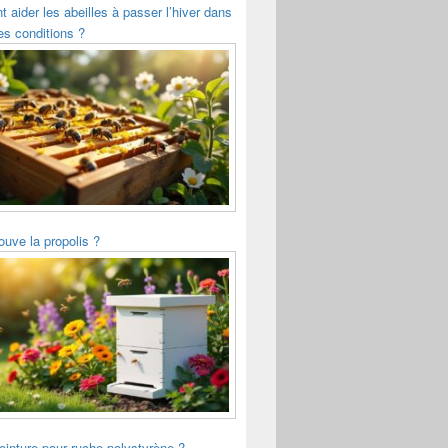
aider les abeilles à passer l’hiver dans
s conditions ?
ouve la propolis ?
einture pour ruche polystyrène ?