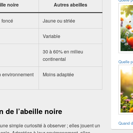
lle noire
Autres abeilles
n foncé
Jaune ou striée
Variable
30 à 60% en milieu
continental
Quelle p
n environnement
Moins adaptée
 de l’abeille noire
Quand d
une simple curiosité à observer ; elles jouent un
ocale. Adaptées à leur environnement, elles