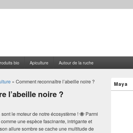
s le Cantou
roduits bio
Apiculture
Autour de la ruche
Zone
lture
» Comment reconnaître l’abeille noire ?
Maya
principale
de
 l’abeille noire ?
widget
pour
la
barre
s sont le moteur de notre écosystème ! 🐝 Parmi
latérale
er comme une espèce fascinante, intrigante et
son allure sombre se cache une multitude de