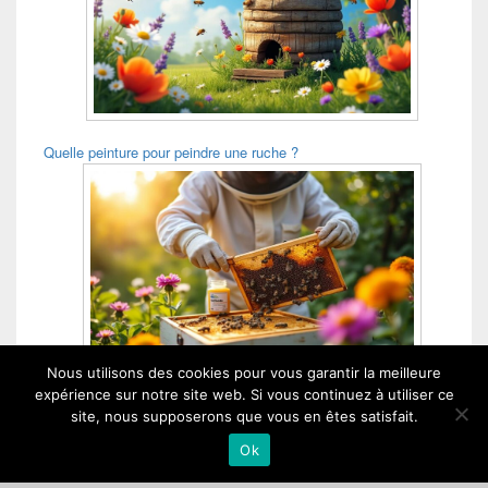
Quelle peinture pour peindre une ruche ?
Nous utilisons des cookies pour vous garantir la meilleure
Quand donner de l Apifonda ?
expérience sur notre site web. Si vous continuez à utiliser ce
site, nous supposerons que vous en êtes satisfait.
Ok
Chez Maya dans le Cantou - Copyright © 2026 - Tous droits réservés.