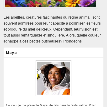
Les abeilles, créatures fascinantes du règne animal, sont
souvent admirées pour leur capacité à polliniser les fleurs
et produire du miel délicieux. Cependant, leur vision est
tout aussi remarquable et singulière. Alors, quelle couleur
échappe à ces petites butineuses? Plongeons
Zone
Maya
principale
de
widget
pour
la
barre
latérale
Coucou, je me présente Maya. Je fais dans la restauration. Voici