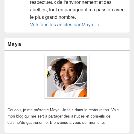
respectueux de l'environnement et des
abeilles, tout en partageant ma passion avec
le plus grand nombre.
Voir tous les articles par Maya
→
Zone
Maya
principale
de
widget
pour
la
barre
latérale
Coucou, je me présente Maya. Je fais dans la restauration. Voici
mon blog qui me sert à partager des astuces et conseils de
cuisine/de gastronomie. Bienvenue à vous sur mon site.