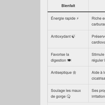
Bienfait
Énergie rapide ⚡
Riche en
carburan
Antioxydant 🍃
Préserv
cardiova
Favorise la
Stimule 
digestion 🍽️
réguler 
Antiseptique 🌼
Aide à l
cicatris
Soulage les maux
Ses pro
de gorge 🤒
irritatio