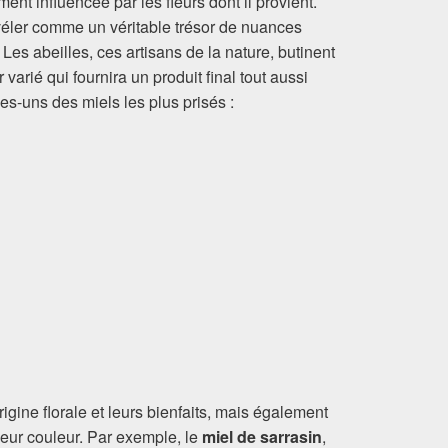
nt influencée par les fleurs dont il provient.
véler comme un véritable trésor de nuances
 Les abeilles, ces artisans de la nature, butinent
r varié qui fournira un produit final tout aussi
ues-uns des miels les plus prisés :
igine florale et leurs bienfaits, mais également
leur couleur. Par exemple, le
miel de sarrasin
,