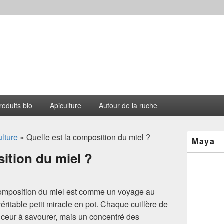
s le Cantou
roduits bio
Apiculture
Autour de la ruche
Zone
lture
» Quelle est la composition du miel ?
Maya
principale
de
sition du miel ?
widget
pour
la
barre
composition du miel est comme un voyage au
latérale
véritable petit miracle en pot. Chaque cuillère de
ceur à savourer, mais un concentré des