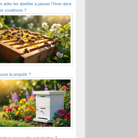
aider les abeilles à passer l’hiver dans
s conditions ?
ouve la propolis ?
einture pour ruche polystyrène ?