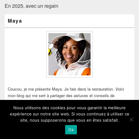
En 2025, avec un regain
Zone
Maya
principale
de
widget
pour
la
barre
latérale
Coucou, je me présente Maya. Je fais dans la restauration. Voici
mon blog qui me sert à partager des astuces et conseils de
cuisine/de gastronomie. Bienvenue à vous sur mon site.
Nous utilisons des cookies pour vous garantir la meilleure
expérience sur notre site web. Si vous continuez à utiliser ce
site, nous supposerons que vous en êtes satisfait.
Ok