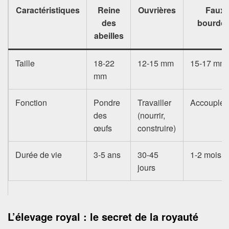
Caractéristiques
Reine
Ouvrières
Faux-
des
bourdo
abeilles
Taille
18-22
12-15 mm
15-17 mm
mm
Fonction
Pondre
Travailler
Accouple
des
(nourrir,
œufs
construire)
Durée de vie
3-5 ans
30-45
1-2 mois
jours
L’élevage royal : le secret de la royauté