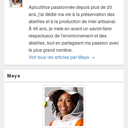
Apicultrice passionnée depuis plus de 20
ans, j'ai dédié ma vie à la préservation des
abeilles et à la production de miel artisanal.
À 45 ans, je mets en avant un savoir-faire
respectueux de l'environnement et des
abeilles, tout en partageant ma passion avec
le plus grand nombre.
Voir tous les articles par Maya
→
Zone
Maya
principale
de
widget
pour
la
barre
latérale