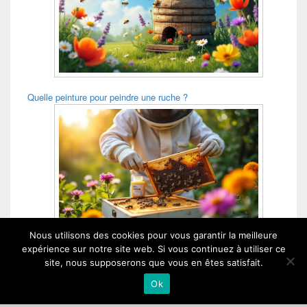
Quelle peinture pour peindre une ruche ?
Nous utilisons des cookies pour vous garantir la meilleure
Quand donner de l Apifonda ?
expérience sur notre site web. Si vous continuez à utiliser ce
site, nous supposerons que vous en êtes satisfait.
Ok
Chez Maya dans le Cantou - Copyright © 2026 - Tous droits réservés.