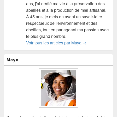
ans, j'ai dédié ma vie à la préservation des
abeilles et à la production de miel artisanal.
À 45 ans, je mets en avant un savoir-faire
respectueux de l'environnement et des
abeilles, tout en partageant ma passion avec
le plus grand nombre.
Voir tous les articles par Maya
→
Zone
Maya
principale
de
widget
pour
la
barre
latérale