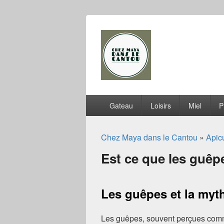
Chez Maya dan
Menu
Gateau
Loisirs
Miel
P
principal
Chez Maya dans le Cantou
»
Apicu
Est ce que les guêp
Les guêpes et la myt
Les guêpes, souvent perçues comme