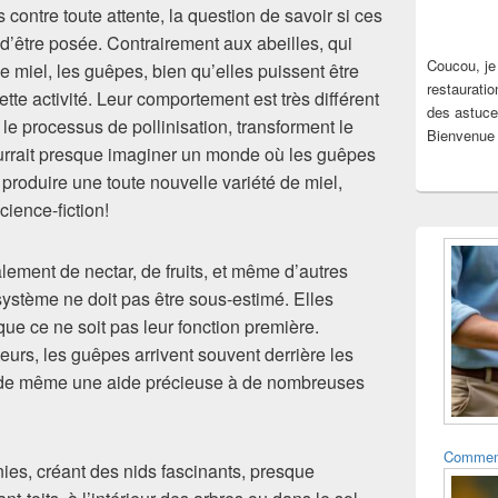
ontre toute attente, la question de savoir si ces
 d’être posée. Contrairement aux abeilles, qui
Coucou, je
de miel, les guêpes, bien qu’elles puissent être
restauratio
tte activité. Leur comportement est très différent
des astuce
s le processus de pollinisation, transforment le
Bienvenue 
ourrait presque imaginer un monde où les guêpes
 produire une toute nouvelle variété de miel,
ience-fiction!
lement de nectar, de fruits, et même d’autres
système ne doit pas être sous-estimé. Elles
 que ce ne soit pas leur fonction première.
ateurs, les guêpes arrivent souvent derrière les
ut de même une aide précieuse à de nombreuses
Comment 
ies, créant des nids fascinants, presque