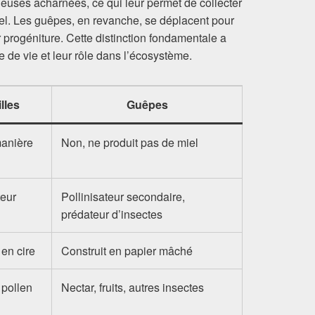
ineuses acharnées, ce qui leur permet de collecter
miel. Les guêpes, en revanche, se déplacent pour
r progéniture. Cette distinction fondamentale a
 de vie et leur rôle dans l’écosystème.
lles
Guêpes
manière
Non, ne produit pas de miel
teur
Pollinisateur secondaire,
prédateur d’insectes
 en cire
Construit en papier mâché
 pollen
Nectar, fruits, autres insectes