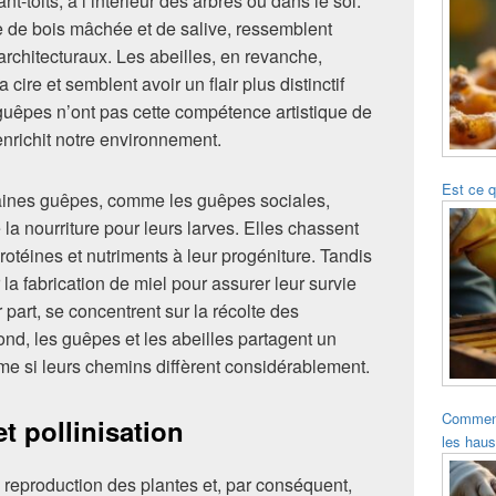
t-toits, à l’intérieur des arbres ou dans le sol.
bre de bois mâchée et de salive, ressemblent
architecturaux. Les abeilles, en revanche,
cire et semblent avoir un flair plus distinctif
 guêpes n’ont pas cette compétence artistique de
enrichit notre environnement.
Est ce q
rtaines guêpes, comme les guêpes sociales,
la nourriture pour leurs larves. Elles chassent
protéines et nutriments à leur progéniture. Tandis
 la fabrication de miel pour assurer leur survie
r part, se concentrent sur la récolte des
ond, les guêpes et les abeilles partagent un
 si leurs chemins diffèrent considérablement.
Comment 
t pollinisation
les hau
la reproduction des plantes et, par conséquent,