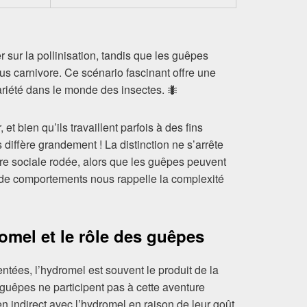
r sur la pollinisation, tandis que les guêpes
us carnivore. Ce scénario fascinant offre une
riété dans le monde des insectes. 🐜
 et bien qu’ils travaillent parfois à des fins
rts diffère grandement ! La distinction ne s’arrête
ure sociale rodée, alors que les guêpes peuvent
té de comportements nous rappelle la complexité
omel et le rôle des guêpes
tées, l’hydromel est souvent le produit de la
 guêpes ne participent pas à cette aventure
ien indirect avec l’hydromel en raison de leur goût