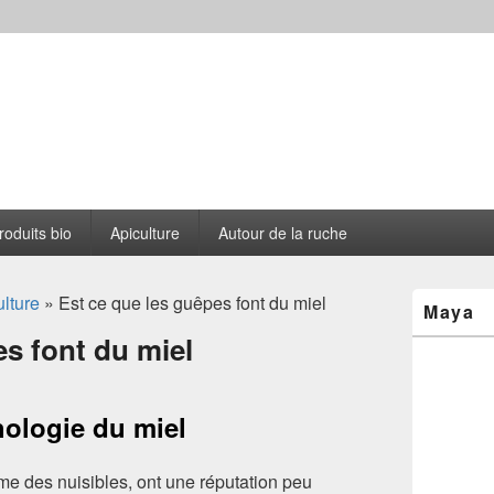
s le Cantou
roduits bio
Apiculture
Autour de la ruche
Zone
lture
» Est ce que les guêpes font du miel
Maya
principale
de
es font du miel
widget
pour
la
barre
hologie du miel
latérale
 des nuisibles, ont une réputation peu