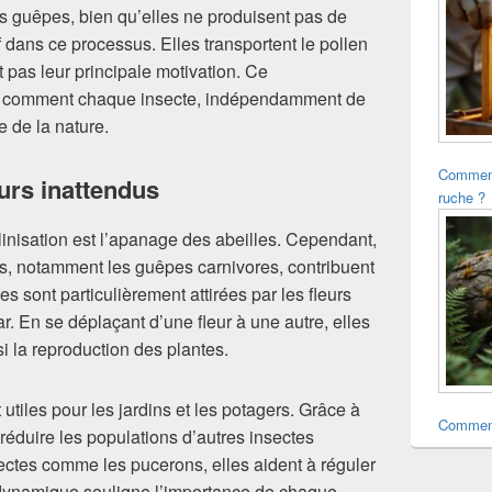
s guêpes, bien qu’elles ne produisent pas de
f dans ce processus. Elles transportent le pollen
t pas leur principale motivation. Ce
re comment chaque insecte, indépendamment de
e de la nature.
Comment
eurs inattendus
ruche ?
llinisation est l’apanage des abeilles. Cependant,
 notamment les guêpes carnivores, contribuent
s sont particulièrement attirées par les fleurs
. En se déplaçant d’une fleur à une autre, elles
nsi la reproduction des plantes.
tiles pour les jardins et les potagers. Grâce à
Comment
réduire les populations d’autres insectes
ctes comme les pucerons, elles aident à réguler
te dynamique souligne l’importance de chaque