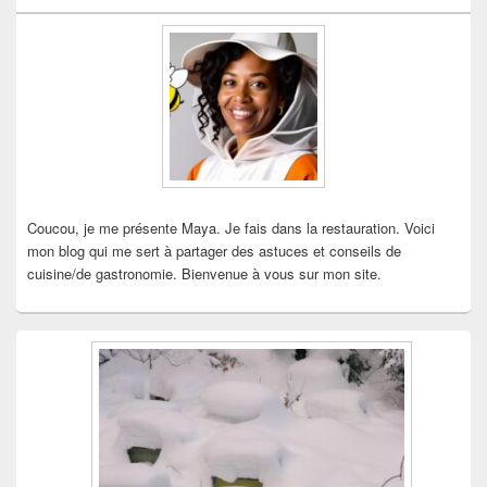
de
widget
pour
la
barre
latérale
Coucou, je me présente Maya. Je fais dans la restauration. Voici
mon blog qui me sert à partager des astuces et conseils de
cuisine/de gastronomie. Bienvenue à vous sur mon site.