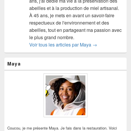
ans, j'ai dédié ma vie à la préservation des
abeilles et à la production de miel artisanal.
À 45 ans, je mets en avant un savoir-faire
respectueux de l'environnement et des
abeilles, tout en partageant ma passion avec
le plus grand nombre.
Voir tous les articles par Maya
→
Zone
Maya
principale
de
widget
pour
la
barre
latérale
Coucou, je me présente Maya. Je fais dans la restauration. Voici