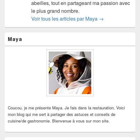
abeilles, tout en partageant ma passion avec
le plus grand nombre.
Voir tous les articles par Maya
→
Zone
Maya
principale
de
widget
pour
la
barre
latérale
Coucou, je me présente Maya. Je fais dans la restauration. Voici
mon blog qui me sert à partager des astuces et conseils de
cuisine/de gastronomie. Bienvenue à vous sur mon site.