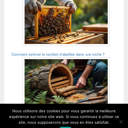
Comment estimer le nombre d’abeilles dans une ruche ?
Nous utilisons des cookies pour vous garantir la meilleure
Comment construire une ruche tronc ?
expérience sur notre site web. Si vous continuez à utiliser ce
site, nous supposerons que vous en êtes satisfait.