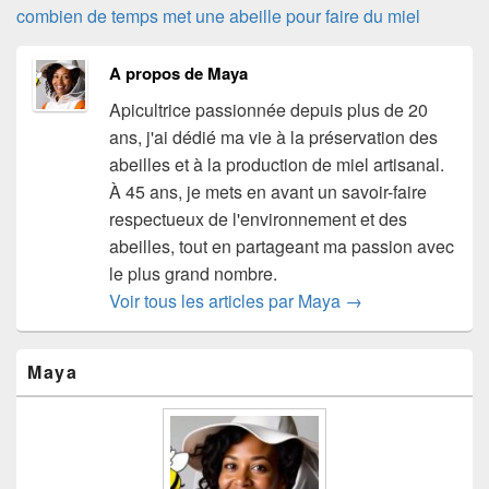
combien de temps met une abeille pour faire du miel
A propos de Maya
Apicultrice passionnée depuis plus de 20
ans, j'ai dédié ma vie à la préservation des
abeilles et à la production de miel artisanal.
À 45 ans, je mets en avant un savoir-faire
respectueux de l'environnement et des
abeilles, tout en partageant ma passion avec
le plus grand nombre.
Voir tous les articles par Maya
→
Zone
Maya
principale
de
widget
pour
la
barre