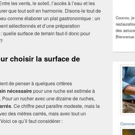
tre les vents, le soleil, l’accès à l’eau et les
ssurer que tout soit en harmonie. Disons-le tout de
un peu comme élaborer un plat gastronomique : un
Coucou, je
restauratio
nt sélectionnés et d’une préparation
des astuce
: quelle surface de terrain faut-il donc pour
Bienvenue 
 ?
ur choisir la surface de
vient de penser à quelques critères
ain nécessaire
pour une ruche est estimée à
. Pour un rucher avec une dizaine de ruches,
arrés
. Ce chiffre peut paraître modeste, mais la
ec des mètres carrés, mais avec tout un
oici ce qu’il faut considérer :
Comment 