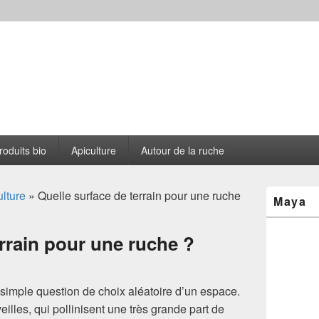
s le Cantou
roduits bio
Apiculture
Autour de la ruche
Zone
lture
» Quelle surface de terrain pour une ruche
Maya
principale
de
widget
errain pour une ruche ?
pour
la
barre
latérale
simple question de choix aléatoire d’un espace.
lles, qui pollinisent une très grande part de