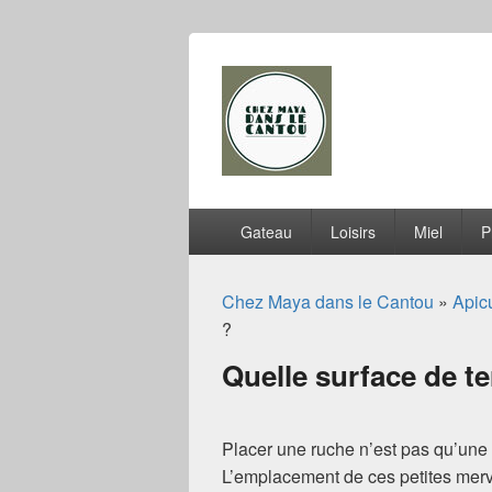
Chez Maya dan
Menu
Gateau
Loisirs
Miel
P
principal
Chez Maya dans le Cantou
»
Apicu
?
Quelle surface de t
Placer une ruche n’est pas qu’une 
L’emplacement de ces petites mervei