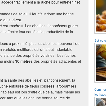
ir accéder facilement à la ruche pour entretenir et
friandes de soleil, il leur faut donc une bonne
d ou sud-est.
é est impératif. Les abeilles n’apprécient guère
it affecter leur santé et la productivité de la
Est ce q
fleurs à proximité, plus les abeilles trouveront de
n variétés mellifères est un atout indéniable.
a distance des propriétés voisines ! Les ruches
 au moins
10 mètres
des propriétés adjacentes et
t la santé des abeilles et, par conséquent, la
uche entourée de fleurs colorées, arborant les
Comment 
Le tableau est loin d’être que cela, mais même les
les hau
écor, tant qu’elles ont une bonne source de