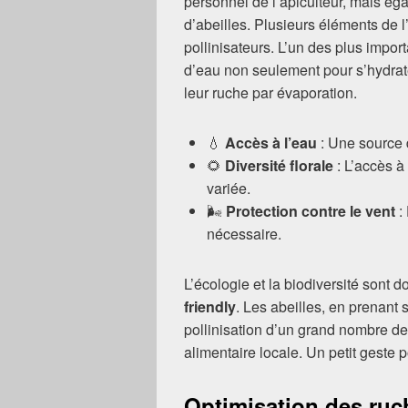
personnel de l’apiculteur, mais éga
d’abeilles. Plusieurs éléments de 
pollinisateurs. L’un des plus import
d’eau non seulement pour s’hydrate
leur ruche par évaporation.
💧
Accès à l’eau
: Une source 
🌻
Diversité florale
: L’accès à
variée.
🌬️
Protection contre le vent
: 
nécessaire.
L’écologie et la biodiversité sont
friendly
. Les abeilles, en prenant 
pollinisation d’un grand nombre de
alimentaire locale. Un petit geste 
Optimisation des ruch