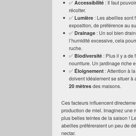
✅
Accessibilité
: Il faut pouvo
récolter.
✅
Lumière
: Les abeilles sont 
exposition, de préférence au su
✅
Drainage
: Un sol bien drain
l’humidité excessive, cela pourra
ruche.
✅
Biodiversité
: Plus il y a de 
nourriture. Un jardinage riche e
✅
Éloignement
: Attention à l
doivent idéalement se situer à
20 mètres
des maisons.
Ces facteurs influencent directemen
production de miel. Imaginez une r
plus belles teintes de la saison ! 
abeilles préféreraient un peu de d
nectar.