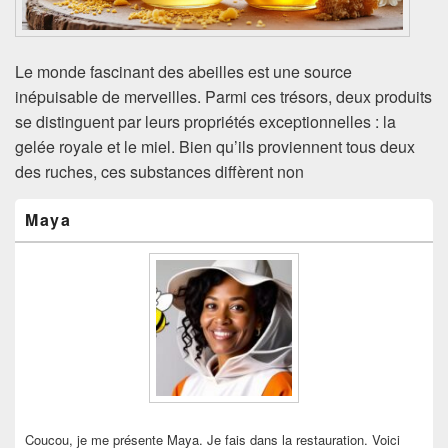
Le monde fascinant des abeilles est une source
inépuisable de merveilles. Parmi ces trésors, deux produits
se distinguent par leurs propriétés exceptionnelles : la
gelée royale et le miel. Bien qu’ils proviennent tous deux
des ruches, ces substances diffèrent non
Zone
Maya
principale
de
widget
pour
la
barre
latérale
Coucou, je me présente Maya. Je fais dans la restauration. Voici