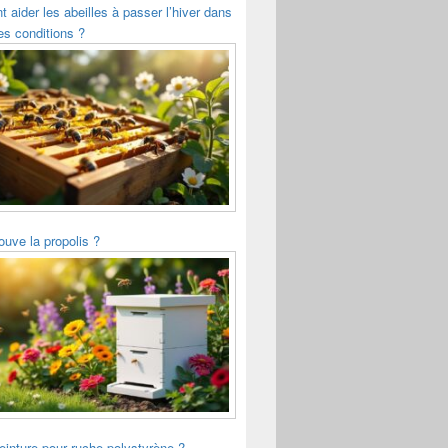
aider les abeilles à passer l’hiver dans
s conditions ?
ouve la propolis ?
einture pour ruche polystyrène ?