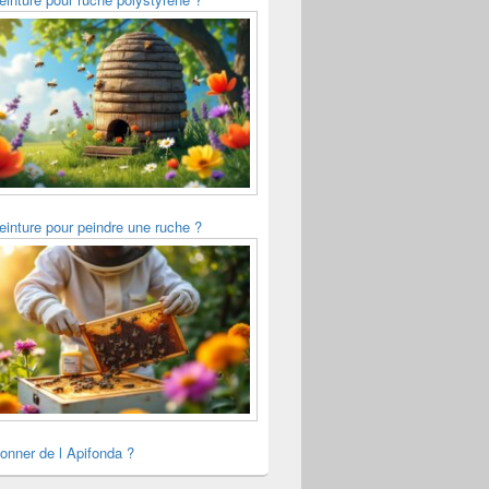
einture pour peindre une ruche ?
onner de l Apifonda ?