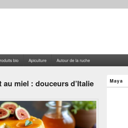
s le Cantou
roduits bio
Apiculture
Autour de la ruche
Zone
Maya
t au miel : douceurs d’Italie
principale
de
widget
pour
la
barre
latérale