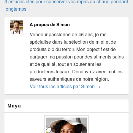
3 astuces clés pour conserver vos repas au chaud pendant
longtemps
A propos de Simon
Vendeur passionné de 46 ans, je me
spécialise dans la sélection de miel et de
produits bio du terroir. Mon objectif est de
partager ma passion pour des aliments sains
et de qualité, tout en soutenant les
producteurs locaux. Découvrez avec moi les
saveurs authentiques de notre région.
Voir tous les articles par Simon
→
Zone
Maya
principale
de
widget
pour
la