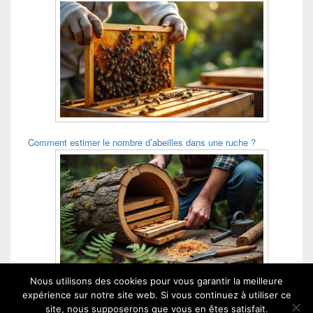
Comment estimer le nombre d’abeilles dans une ruche ?
Nous utilisons des cookies pour vous garantir la meilleure
Comment construire une ruche tronc ?
expérience sur notre site web. Si vous continuez à utiliser ce
site, nous supposerons que vous en êtes satisfait.