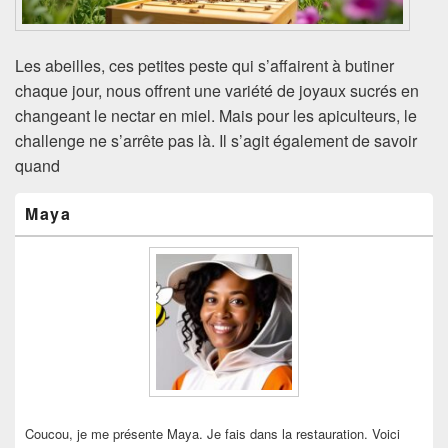
Les abeilles, ces petites peste qui s’affairent à butiner
chaque jour, nous offrent une variété de joyaux sucrés en
changeant le nectar en miel. Mais pour les apiculteurs, le
challenge ne s’arrête pas là. Il s’agit également de savoir
quand
Zone
Maya
principale
de
widget
pour
la
barre
latérale
Coucou, je me présente Maya. Je fais dans la restauration. Voici