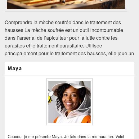
Comprendre la mèche soufrée dans le traitement des
hausses La mèche soufrée est un outil incontournable
dans l’arsenal de l’apiculteur pour la lutte contre les
parasites et le traitement parasitaire. Utilisée
principalement pour le traitement des hausses, elle joue un
Zone
Maya
principale
de
widget
pour
la
barre
latérale
Coucou, je me présente Maya. Je fais dans la restauration. Voici