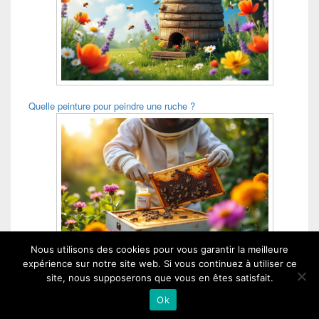
Quelle peinture pour peindre une ruche ?
Nous utilisons des cookies pour vous garantir la meilleure
Quand donner de l Apifonda ?
expérience sur notre site web. Si vous continuez à utiliser ce
site, nous supposerons que vous en êtes satisfait.
Ok
Chez Maya dans le Cantou - Copyright © 2026 - Tous droits réservés.