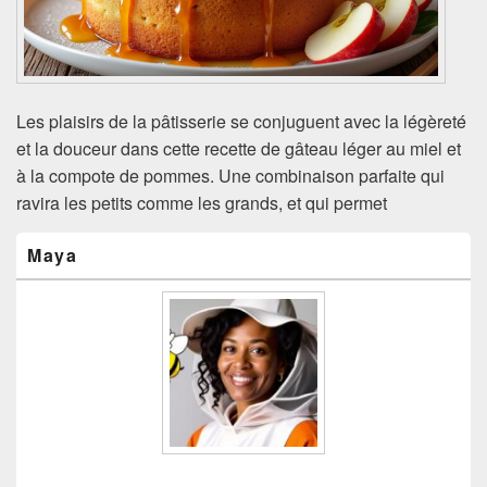
Les plaisirs de la pâtisserie se conjuguent avec la légèreté
et la douceur dans cette recette de gâteau léger au miel et
à la compote de pommes. Une combinaison parfaite qui
ravira les petits comme les grands, et qui permet
Zone
Maya
principale
de
widget
pour
la
barre
latérale