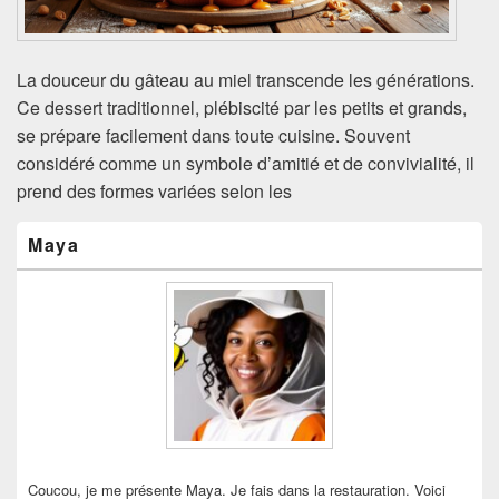
La douceur du gâteau au miel transcende les générations.
Ce dessert traditionnel, plébiscité par les petits et grands,
se prépare facilement dans toute cuisine. Souvent
considéré comme un symbole d’amitié et de convivialité, il
prend des formes variées selon les
Zone
Maya
principale
de
widget
pour
la
barre
latérale
Coucou, je me présente Maya. Je fais dans la restauration. Voici