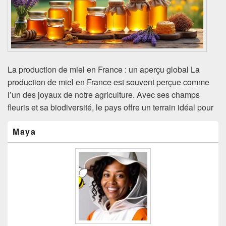
La production de miel en France : un aperçu global La
production de miel en France est souvent perçue comme
l’un des joyaux de notre agriculture. Avec ses champs
fleuris et sa biodiversité, le pays offre un terrain idéal pour
Zone
Maya
principale
de
widget
pour
la
barre
latérale