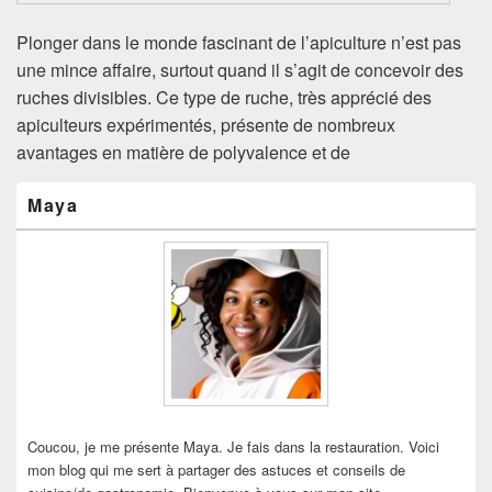
Plonger dans le monde fascinant de l’apiculture n’est pas
une mince affaire, surtout quand il s’agit de concevoir des
ruches divisibles. Ce type de ruche, très apprécié des
apiculteurs expérimentés, présente de nombreux
avantages en matière de polyvalence et de
Zone
Maya
principale
de
widget
pour
la
barre
latérale
Coucou, je me présente Maya. Je fais dans la restauration. Voici
mon blog qui me sert à partager des astuces et conseils de