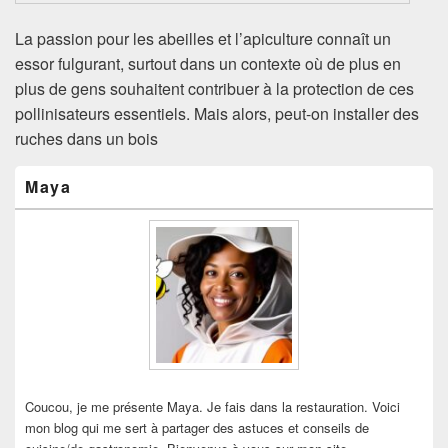
La passion pour les abeilles et l’apiculture connaît un
essor fulgurant, surtout dans un contexte où de plus en
plus de gens souhaitent contribuer à la protection de ces
pollinisateurs essentiels. Mais alors, peut-on installer des
ruches dans un bois
Zone
Maya
principale
de
widget
pour
la
barre
latérale
Coucou, je me présente Maya. Je fais dans la restauration. Voici
mon blog qui me sert à partager des astuces et conseils de