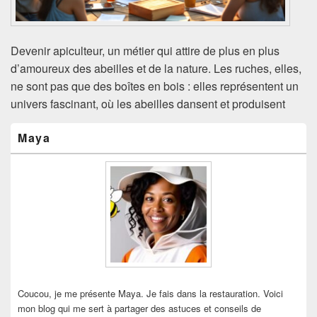
Devenir apiculteur, un métier qui attire de plus en plus
d’amoureux des abeilles et de la nature. Les ruches, elles,
ne sont pas que des boîtes en bois : elles représentent un
univers fascinant, où les abeilles dansent et produisent
Zone
Maya
principale
de
widget
pour
la
barre
latérale
Coucou, je me présente Maya. Je fais dans la restauration. Voici
mon blog qui me sert à partager des astuces et conseils de