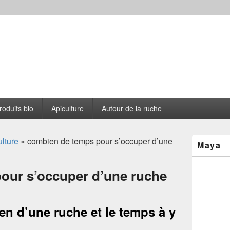
s le Cantou
roduits bio
Apiculture
Autour de la ruche
Zone
lture
» combien de temps pour s’occuper d’une
Maya
principale
de
widget
our s’occuper d’une ruche
pour
la
barre
latérale
ien d’une ruche et le temps à y