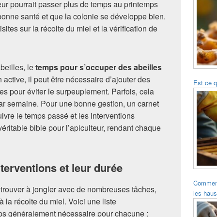
eur pourrait passer plus de temps au printemps
 bonne santé et que la colonie se développe bien.
sites sur la récolte du miel et la vérification de
beilles, le
temps pour s’occuper des abeilles
active, il peut être nécessaire d’ajouter des
Est ce q
es pour éviter le surpeuplement. Parfois, cela
r semaine. Pour une bonne gestion, un carnet
suivre le temps passé et les interventions
éritable bible pour l’apiculteur, rendant chaque
nterventions et leur durée
Comment 
etrouver à jongler avec de nombreuses tâches,
les hau
à la récolte du miel. Voici une liste
emps généralement nécessaire pour chacune :