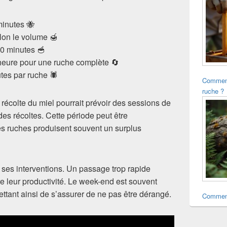
minutes 🐝
lon le volume 🍯
30 minutes 🥣
eure pour une ruche complète 🔄
tes par ruche 🕷️
Comment
ruche ?
i récolte du miel pourrait prévoir des sessions de
des récoltes. Cette période peut être
es ruches produisent souvent un surplus
er ses interventions. Un passage trop rapide
ire leur productivité. Le week-end est souvent
mettant ainsi de s’assurer de ne pas être dérangé.
Comment