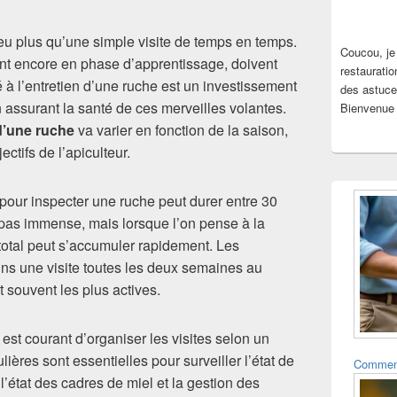
 plus qu’une simple visite de temps en temps.
Coucou, je
nt encore en phase d’apprentissage, doivent
restauratio
à l’entretien d’une ruche est un investissement
des astuce
en assurant la santé de ces merveilles volantes.
Bienvenue 
d’une ruche
va varier en fonction de la saison,
ctifs de l’apiculteur.
pour inspecter une ruche peut durer entre 30
 pas immense, mais lorsque l’on pense à la
 total peut s’accumuler rapidement. Les
oins une visite toutes les deux semaines au
t souvent les plus actives.
l est courant d’organiser les visites selon un
ulières sont essentielles pour surveiller l’état de
Comment 
 l’état des cadres de miel et la gestion des