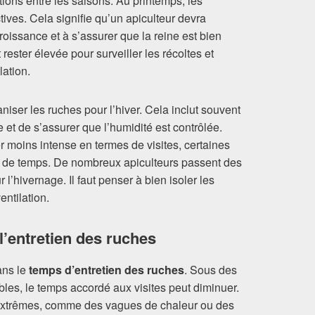
tions entre les saisons. Au printemps, les
ives. Cela signifie qu’un apiculteur devra
croissance et à s’assurer que la reine est bien
rester élevée pour surveiller les récoltes et
ation.
ganiser les ruches pour l’hiver. Cela inclut souvent
e et de s’assurer que l’humidité est contrôlée.
 moins intense en termes de visites, certaines
s de temps. De nombreux apiculteurs passent des
l’hivernage. Il faut penser à bien isoler les
entilation.
l’entretien des ruches
dans le
temps d’entretien des ruches
. Sous des
les, le temps accordé aux visites peut diminuer.
extrêmes, comme des vagues de chaleur ou des