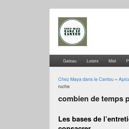
Chez Maya dan
Menu
Gateau
Loisirs
Miel
P
principal
Chez Maya dans le Cantou
»
Apicu
ruche
combien de temps p
Les bases de l’entret
consacrer