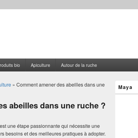
s le Cantou
roduits bio
Apiculture
Autour de la ruche
Zone
lture
» Comment amener des abeilles dans une
Maya
principale
de
widget
 abeilles dans une ruche ?
pour
la
barre
latérale
e est une étape passionnante qui nécessite une
s besoins et des meilleures pratiques à adopter.