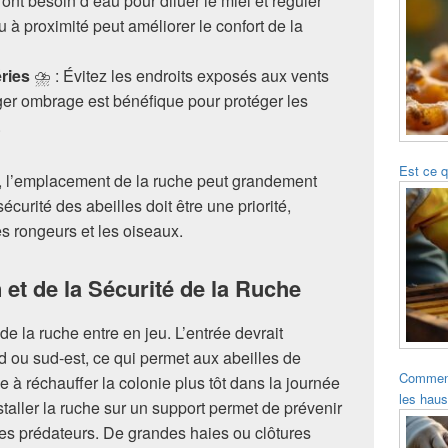
 ont besoin d’eau pour diluer le miel et réguler
 à proximité peut améliorer le confort de la
ries
⛈️ : Évitez les endroits exposés aux vents
éger ombrage est bénéfique pour protéger les
.
Est ce q
, l’emplacement de la ruche peut grandement
écurité des abeilles doit être une priorité,
es rongeurs et les oiseaux.
 et de la Sécurité de la Ruche
n de la ruche entre en jeu. L’entrée devrait
d ou sud-est, ce qui permet aux abeilles de
Comment 
de à réchauffer la colonie plus tôt dans la journée
les hau
installer la ruche sur un support permet de prévenir
 les prédateurs. De grandes haies ou clôtures