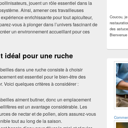
pollinisateurs, jouent un rôle essentiel dans la
cosystème. Ainsi, amener ces travailleuses
xpérience enrichissante pour tout apiculteur,
Coucou, je
restauratio
éparez-vous à plonger dans l’univers fascinant de
des astuce
 créer un environnement accueillant pour ces
Bienvenue 
t idéal pour une ruche
abeilles dans une ruche consiste à choisir
cement est essentiel pour le bien-être des
r. Voici quelques critères à considérer :
abeilles aiment butiner, donc un emplacement
ellifères est un avantage considérable. Les
ources de nectar et de pollen, alors assurez-vous
Comment 
onible tout au long de la saison.