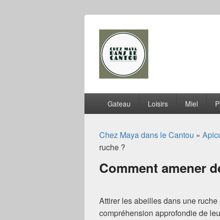
Chez Maya dan
Menu
Gateau
Loisirs
Miel
P
principal
Chez Maya dans le Cantou
»
Apicu
ruche ?
Comment amener des
Attirer les abeilles dans une ruch
compréhension approfondie de leur