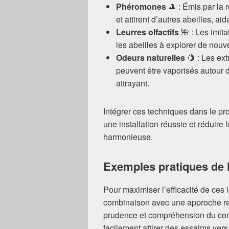
Phéromones
🎩 : Émis par la 
et attirent d’autres abeilles, ai
Leurres olfactifs
🌺 : Les imit
les abeilles à explorer de nouvel
Odeurs naturelles
🍋 : Les ext
peuvent être vaporisés autour 
attrayant.
Intégrer ces techniques dans le proc
une installation réussie et réduire
harmonieuse.
Exemples pratiques de le
Pour maximiser l’efficacité de ces le
combinaison avec une approche re
prudence et compréhension du comp
facilement attirer des essaims vers