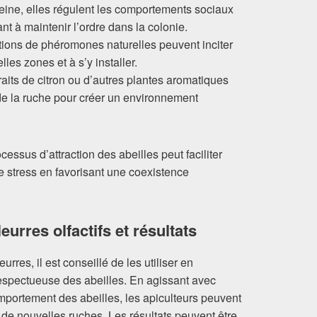
reine, elles régulent les comportements sociaux
dant à maintenir l’ordre dans la colonie.
ations de phéromones naturelles peuvent inciter
les zones et à s’y installer.
raits de citron ou d’autres plantes aromatiques
de la ruche pour créer un environnement
essus d’attraction des abeilles peut faciliter
 le stress en favorisant une coexistence
urres olfactifs et résultats
urres, il est conseillé de les utiliser en
spectueuse des abeilles. En agissant avec
ortement des abeilles, les apiculteurs peuvent
 de nouvelles ruches. Les résultats peuvent être