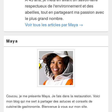
respectueux de l'environnement et des
abeilles, tout en partageant ma passion avec
le plus grand nombre.
Voir tous les articles par Maya
→
Zone
Maya
principale
de
widget
pour
la
barre
latérale
Coucou, je me présente Maya. Je fais dans la restauration. Voici
mon blog qui me sert à partager des astuces et conseils de
cuisine/de gastronomie. Bienvenue à vous sur mon site.