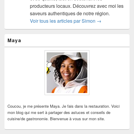
producteurs locaux. Découvrez avec moi les
saveurs authentiques de notre région.
Voir tous les articles par Simon
→
Zone
Maya
principale
de
widget
pour
la
barre
latérale
Coucou, je me présente Maya. Je fais dans la restauration. Voici
mon blog qui me sert à partager des astuces et conseils de
cuisine/de gastronomie. Bienvenue à vous sur mon site.