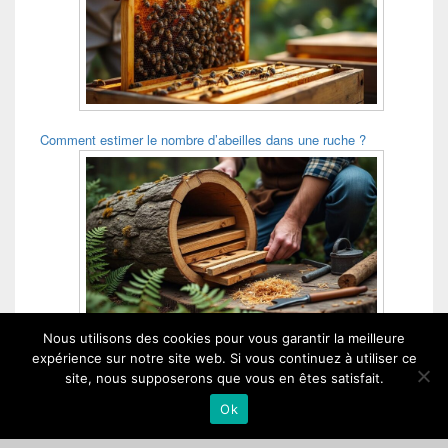
Comment estimer le nombre d’abeilles dans une ruche ?
Nous utilisons des cookies pour vous garantir la meilleure
Comment construire une ruche tronc ?
expérience sur notre site web. Si vous continuez à utiliser ce
site, nous supposerons que vous en êtes satisfait.
Ok
Chez Maya dans le Cantou - Copyright © 2026 - Tous droits réservés.