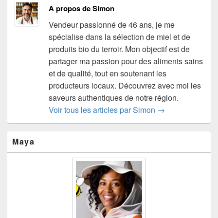
A propos de Simon
Vendeur passionné de 46 ans, je me
spécialise dans la sélection de miel et de
produits bio du terroir. Mon objectif est de
partager ma passion pour des aliments sains
et de qualité, tout en soutenant les
producteurs locaux. Découvrez avec moi les
saveurs authentiques de notre région.
Voir tous les articles par Simon
→
Zone
Maya
principale
de
widget
pour
la
barre
latérale