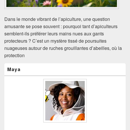
Dans le monde vibrant de l’apiculture, une question
amusante se pose souvent : pourquoi tant d’apiculteurs
semblent-ils préférer leurs mains nues aux gants
protecteurs ? C’est un mystère tissé de poursuites
nuageuses autour de ruches grouillantes d’abeilles, où la
protection
Zone
Maya
principale
de
widget
pour
la
barre
latérale