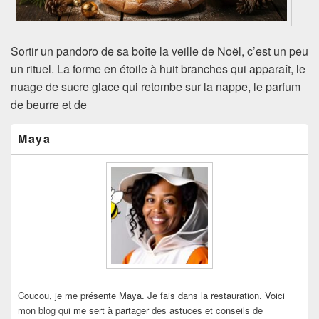
Sortir un pandoro de sa boîte la veille de Noël, c’est un peu
un rituel. La forme en étoile à huit branches qui apparaît, le
nuage de sucre glace qui retombe sur la nappe, le parfum
de beurre et de
Zone
Maya
principale
de
widget
pour
la
barre
latérale
Coucou, je me présente Maya. Je fais dans la restauration. Voici
mon blog qui me sert à partager des astuces et conseils de