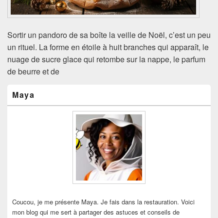
Sortir un pandoro de sa boîte la veille de Noël, c’est un peu
un rituel. La forme en étoile à huit branches qui apparaît, le
nuage de sucre glace qui retombe sur la nappe, le parfum
de beurre et de
Zone
Maya
principale
de
widget
pour
la
barre
latérale
Coucou, je me présente Maya. Je fais dans la restauration. Voici
mon blog qui me sert à partager des astuces et conseils de