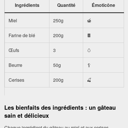
Ingrédients
Quantité
Émoticône
Miel
250g
🍯
Farine de blé
200g
🍫
Œufs
3
🥚
Beurre
50g
🥄
Cerises
200g
🍒
Les bienfaits des ingrédients : un gâteau
sain et délicieux
Chaque ingrédient du gâteau au miel et aux cerises