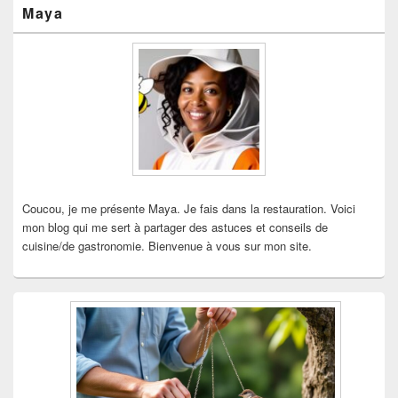
Zone
Maya
principale
de
widget
pour
la
barre
latérale
Coucou, je me présente Maya. Je fais dans la restauration. Voici
mon blog qui me sert à partager des astuces et conseils de
cuisine/de gastronomie. Bienvenue à vous sur mon site.