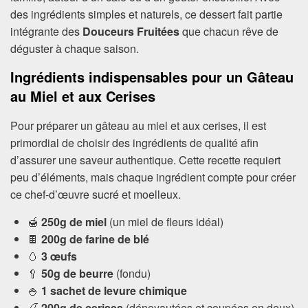
des ingrédients simples et naturels, ce dessert fait partie
intégrante des
Douceurs Fruitées
que chacun rêve de
déguster à chaque saison.
Ingrédients indispensables pour un Gâteau
au Miel et aux Cerises
Pour préparer un gâteau au miel et aux cerises, il est
primordial de choisir des ingrédients de qualité afin
d’assurer une saveur authentique. Cette recette requiert
peu d’éléments, mais chaque ingrédient compte pour créer
ce chef-d’œuvre sucré et moelleux.
🍯
250g de miel
(un miel de fleurs idéal)
🍫
200g de farine de blé
🥚
3 œufs
🥄
50g de beurre
(fondu)
🍚
1 sachet de levure chimique
🍒
200g de cerises
(dénoyautées et coupées en deux)