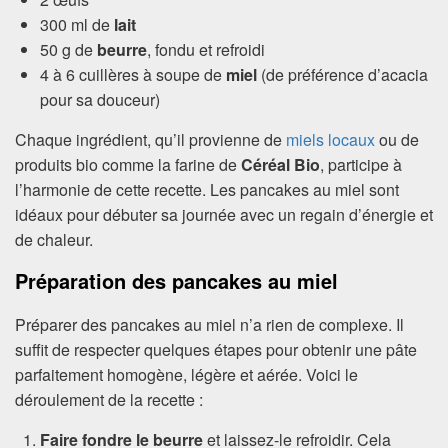
300 ml de
lait
50 g de
beurre
, fondu et refroidi
4 à 6 cuillères à soupe de
miel
(de préférence d’acacia
pour sa douceur)
Chaque ingrédient, qu’il provienne de
miels locaux
ou de
produits bio comme la farine de
Céréal Bio
, participe à
l’harmonie de cette recette. Les pancakes au miel sont
idéaux pour débuter sa journée avec un regain d’énergie et
de chaleur.
Préparation des pancakes au miel
Préparer des pancakes au miel n’a rien de complexe. Il
suffit de respecter quelques étapes pour obtenir une pâte
parfaitement homogène, légère et aérée. Voici le
déroulement de la recette :
Faire fondre le beurre
et laissez-le refroidir. Cela