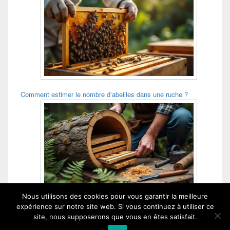
Comment estimer le nombre d’abeilles dans une ruche ?
Nous utilisons des cookies pour vous garantir la meilleure
Comment construire une ruche tronc ?
expérience sur notre site web. Si vous continuez à utiliser ce
site, nous supposerons que vous en êtes satisfait.