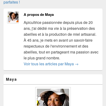
parfaites !
A propos de Maya
Apicultrice passionnée depuis plus de 20
ans, j'ai dédié ma vie à la préservation des
abeilles et à la production de miel artisanal.
À 45 ans, je mets en avant un savoir-faire
respectueux de l'environnement et des
abeilles, tout en partageant ma passion avec
le plus grand nombre.
Voir tous les articles par Maya
→
Zone
Maya
principale
de
widget
pour
la
barre
latérale